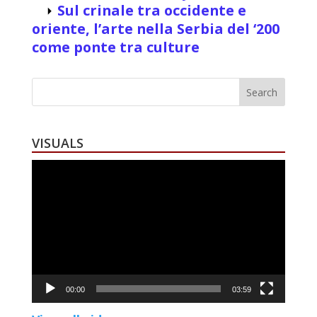
Sul crinale tra occidente e
⏵
oriente, l’arte nella Serbia del ‘200
come ponte tra culture
VISUALS
Video
Player
00:00
03:59