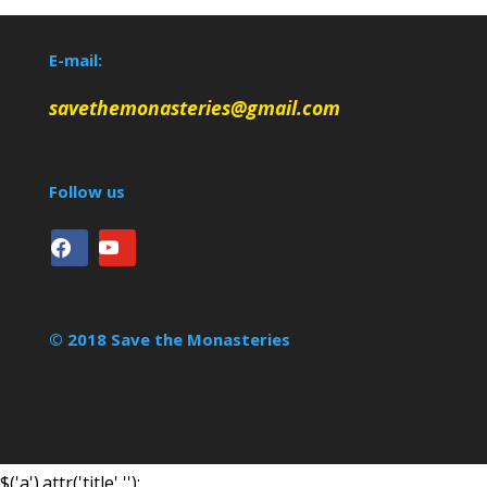
E-mail:
savethemonasteries@gmail.com
Follow us
facebook
youtube
© 2018 Save the Monasteries
$('a').attr('title','');